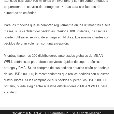
fabricado casi USD 300 millones en inventario y se han comprometido a
proporcionar un servicio de entrega de 14 días para sus fuentes de
alimentación estándar.
Para los modelos que se compran regularmente en los últimos tres a seis
meses, si la cantidad del pedido es inferior a 100 unidades, los clientes
pueden utilizar el servicio de entrega en 14 días. Los nuevos clientes con
pedidos de gran volumen son una excepción.
Mientras tanto, los 200 distribuidores autorizados globales de MEAN
WELL están listos para ofrecer servicios rápidos de soporte técnico,
entrega y RMA. Si las compras de sus pedidos anuales están por debajo
de los USD 200,000, le recomendamos que realice pedidos con nuestros
distribuidores. Si las compras de sus pedidos superan los USD 200,000
book
por año, puede elegir entre nuestros distribuidores o MEAN WELL para
atenderlo.
回
Copyright ® MEAN WELL Enterprises Co., Ltd. All rights reserved.