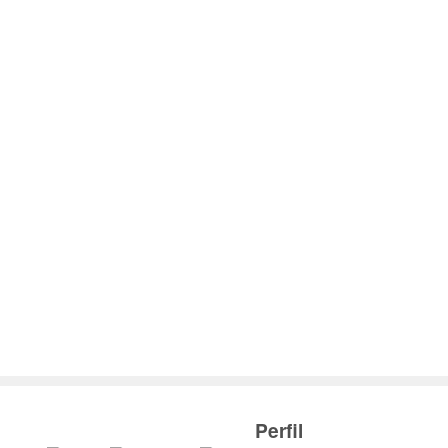
回
頁
Perfil
youtube
facebook
LinkedIn
面